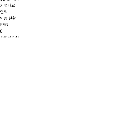
기업개요
연혁
인증 현황
ESG
CI
사업장 안내
EQUIPMENT
Hydrogen Equipment
Extrusion Equipment
Welding Equipment
PRODUCT
KEPCO ELP
Cylinder PIPE
ARCHITECTURE
GFRP Architecture
GFRP Sculpture
MEDIA CENTER
Newsroom
Catalog