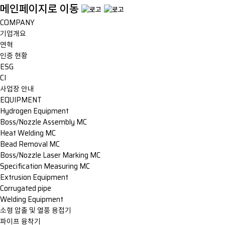
메인페이지로 이동
COMPANY
기업개요
연혁
인증 현황
ESG
CI
사업장 안내
EQUIPMENT
Hydrogen Equipment
Boss/Nozzle Assembly MC
Heat Welding MC
Bead Removal MC
Boss/Nozzle Laser Marking MC
Specification Measuring MC
Extrusion Equipment
Corrugated pipe
Welding Equipment
소형 압출 및 열풍 용접기
파이프 융착기